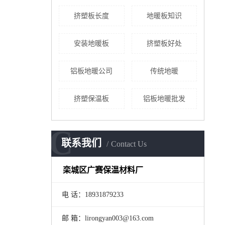
挤塑板长度
地暖板知识
安装地暖板
挤塑板好处
铝板地暖公司
传统地暖
挤塑保温板
铝板地暖批发
C
联系我们
Contact Us
栾城区广赛保温材料厂
电 话：18931879233
邮 箱：lirongyan003@163.com