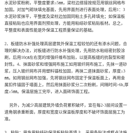
水泥砂浆粉刷，平整度要求≤5㎜，梁柱边搭接按规范用钢丝网格布
加固。对加气砌块填充基面，先用界面剂进行表面处理，后用1：3
水泥砂浆抹平，平整度及梁柱边加固同粘土多孔砖填充；如保温板
直接粘贴也应用界面剂预处理，方能用粘结砂浆粘贴板材。总之，
平整度和表面性能是外保温工程质量保证的基础。
2、板缝防水补强处理高层建筑外保温工程较怕的还有渗水问题，合
理的解决办法，对板缝进行防水补强处理，先用防水粘结密封胶涂
刷，后用10㎝左右宽的增强纤维布加贴，以提高板缝的抗裂型和密
封性。4、抹面砂浆和增强网布施工如用玻纤网布施工，先抹一道砂
浆，压入玻纤网布并用塑料锚栓加固，再抹二道抹面砂浆，厚度≥3
㎜。如用钢丝网布加强，先将钢丝网布固定于保温板面上，再用金
属扣件锚固于墙面上，然后用抹面砂浆分二次粉刷，间隔时间>6h,厚
度≥5㎜。保温层施工完毕，进入面砖饰面工程。
另外，为减少高层建筑外墙负荷累积破坏，宜在每2-3层间设置一
道角钢承重断面，厚度和宽度以保温板厚度和不破坏饰面层施工为
准。
3、粘贴：用专用粘结砂保温板粘贴再墙上，采用条贴法或框点法施