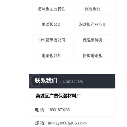
泡沫板主要特性
保温板材
地暖板公司
泡沫板产品应用
EPS聚苯板公司
保温板种类
地暖板好处
挤塑地暖板
C
联系我们
Contact Us
栾城区广赛保温材料厂
电 话：18931879233
邮 箱：lirongyan003@163.com