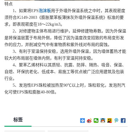
特点
1、如果将EPS
泡沫板
用于外墙外保温系统之中时，其表观密度
须符合JG149-2003《膨胀聚苯板薄抹灰外墙外保温系统》标准的要
求，即表观密度在18～22kg/m3。
2、对修建物主体布局进行维护，延伸修建物寿数。因为外保温
是将保温层置于布局外侧，降低了因为温度改变招致的布局变形发
作的应力，并削减空气中有害物质和紫外线对布局的腐蚀。
3、有利于室温保持安稳，选用外墙外保温，因为墙体蓄热才能
较大的布局层在墙体内侧，有利于室温抲持安稳。
4、聚苯乙烯材料以其质轻、抗震、防摔、隔热、吸音、保温、
自熄、环保抗老化、低成本、易施工等优点被广泛应用建筑及包装
行业。
5、发泡性EPS珠粒被加热至90℃以上时，珠粒软化，发泡剂汽
化可使EPS珠粒膨胀40-80倍。
标签